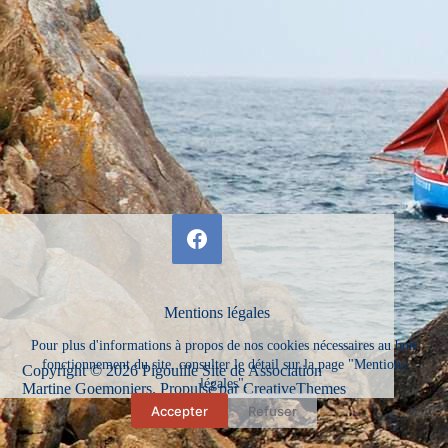
Mentions légales
Pour plus d'informations à propos de nos cookies nécessaires au bon
fonctionnement du site, consulter le détail sur la page "Mentions
Copyright © 2026 Pigouille Site de Association
légales".
Martine Goemoniers. Propulsé par
CreativeThemes
Accepter
Refuser