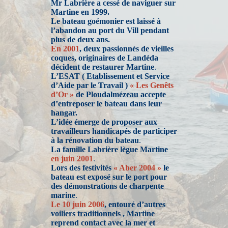
Mr Labrière a cessé de naviguer sur
Martine en 1999.
Le bateau goémonier est laissé à
l’abandon au port du Vill pendant
plus de deux ans.
En 2001
, deux passionnés de vieilles
coques, originaires de Landéda
décident de restaurer Martine
.
L’ESAT ( Etablissement et Service
d’Aide par le Travail )
« Les Genêts
d’Or »
de Ploudalmézeau accepte
d’entreposer le bateau dans leur
hangar.
L’idée émerge de proposer aux
travailleurs handicapés de participer
à la rénovation du bateau
.
La famille Labrière lègue Martine
en juin 2001
.
Lors des festivités
« Aber 2004 »
le
bateau est exposé sur le port pour
des démonstrations de charpente
marine
.
Le 10 juin 2006
, entouré d’autres
voiliers traditionnels , Martine
reprend contact avec la mer et