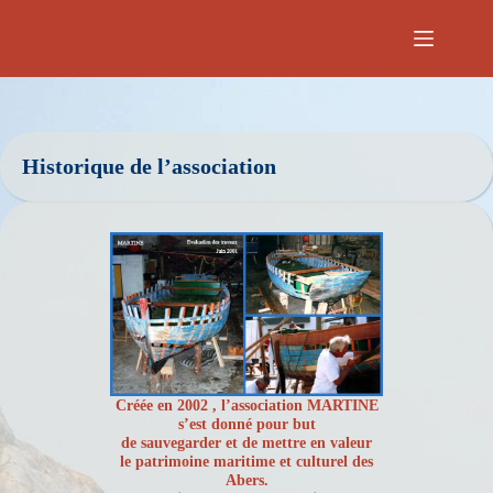
Passer
au
contenu
Historique de l’association
Créée en 2002 , l’association MARTINE
s’est donné pour but
de sauvegarder et de mettre en valeur
le patrimoine maritime et culturel des
Abers.