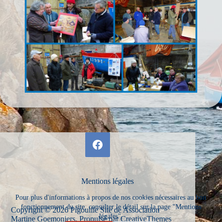
Mentions légales
Pour plus d'informations à propos de nos cookies nécessaires au bon
fonctionnement du site, consulter le détail sur la page "Mentions
Copyright © 2026 Pigouille Site de Association
légales".
Martine Goemoniers. Propulsé par
CreativeThemes