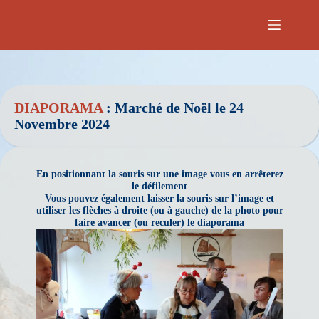
Passer
au
contenu
DIAPORAMA
: Marché de Noël le 24
Novembre 2024
En positionnant la souris sur une image vous en arrêterez
le défilement
Vous pouvez également laisser la souris sur l’image et
utiliser les flèches à droite (ou à gauche) de la photo pour
faire avancer (ou reculer) le diaporama