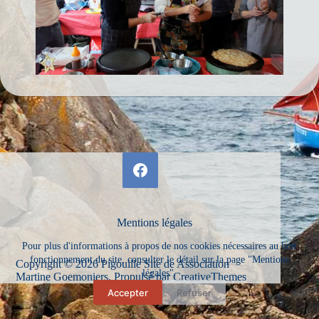
Mentions légales
Pour plus d'informations à propos de nos cookies nécessaires au bon
fonctionnement du site, consulter le détail sur la page "Mentions
Copyright © 2026 Pigouille Site de Association
légales".
Martine Goemoniers. Propulsé par
CreativeThemes
Accepter
Refuser