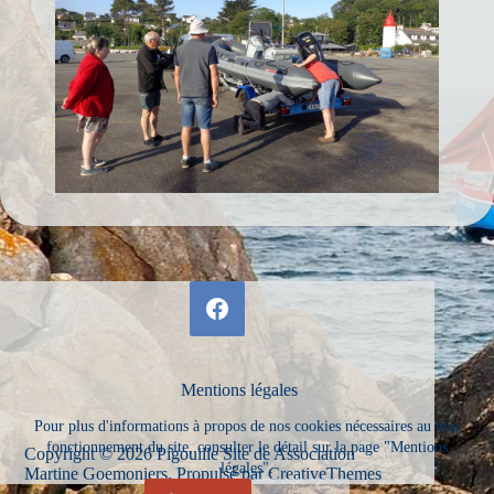
Mentions légales
Pour plus d'informations à propos de nos cookies nécessaires au bon
fonctionnement du site, consulter le détail sur la page "Mentions
Copyright © 2026 Pigouille Site de Association
légales".
Martine Goemoniers. Propulsé par
CreativeThemes