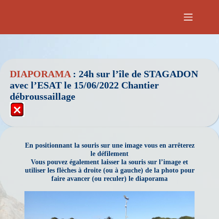
Passer
au
contenu
DIAPORAMA
: 24h sur l’île de STAGADON
avec l’ESAT le 15/06/2022 Chantier
débroussaillage
En positionnant la souris sur une image vous en arrêterez
le défilement
Vous pouvez également laisser la souris sur l’image et
utiliser les flèches à droite (ou à gauche) de la photo pour
faire avancer (ou reculer) le diaporama