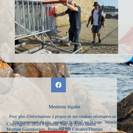
Mentions légales
Pour plus d'informations à propos de nos cookies nécessaires au bon
fonctionnement du site, consulter le détail sur la page "Mentions
Copyright © 2026 Pigouille Site de Association
légales".
Martine Goemoniers. Propulsé par
CreativeThemes